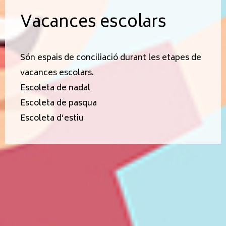
Vacances escolars
Són espais de conciliació durant les etapes de
vacances escolars.
Escoleta de nadal
Escoleta de pasqua
Escoleta d’estiu