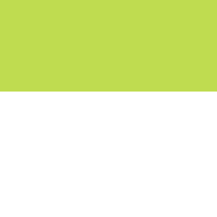
Activitats
extraordinàries