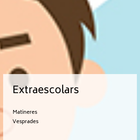
Extraescolars
Matineres
Vesprades